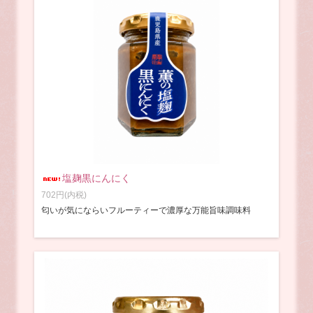
塩麹黒にんにく
702円(内税)
匂いが気にならいフルーティーで濃厚な万能旨味調味料