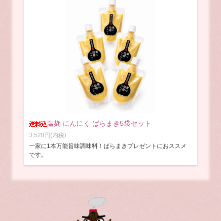
塩麹 にんにく ばらまき5袋セット
3,520円(内税)
一家に1本万能旨味調味料！ばらまきプレゼントにおススメ
です。