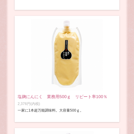
塩麹にんにく 業務用500ｇ リピート率100％
2,376円(内税)
一家に1本超万能調味料。大容量500ｇ。