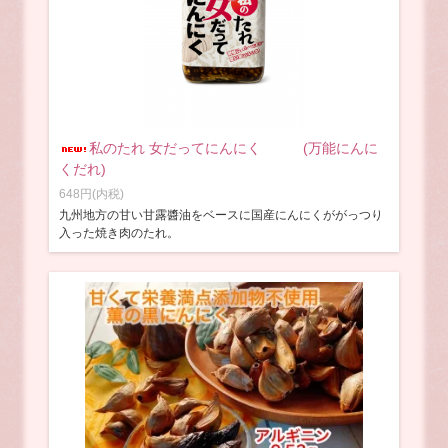
私のたれ 女だってにんにく (万能にんに
くだれ)
648円(内税)
九州地方の甘い甘露醬油をベースに国産にんにくががっつり
入った焼き肉のたれ。