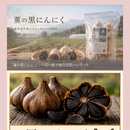
「薫の黒にんにく」一日一粒で毎日元気ハツラツ!!