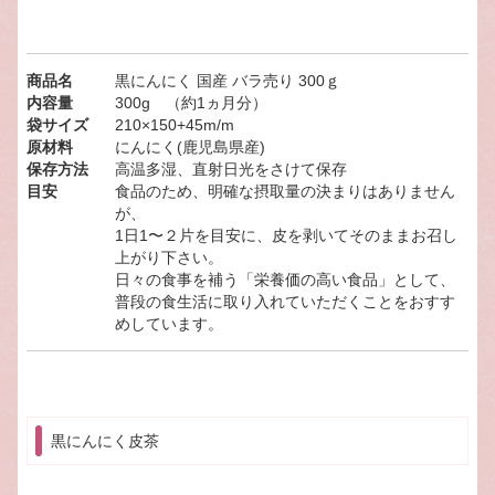
商品名
黒にんにく 国産 バラ売り 300ｇ
内容量
300g （約1ヵ月分）
袋サイズ
210×150+45m/m
原材料
にんにく(鹿児島県産)
保存方法
高温多湿、直射日光をさけて保存
目安
食品のため、明確な摂取量の決まりはありません
が、
1日1〜２片を目安に、皮を剥いてそのままお召し
上がり下さい。
日々の食事を補う「栄養価の高い食品」として、
普段の食生活に取り入れていただくことをおすす
めしています。
黒にんにく皮茶