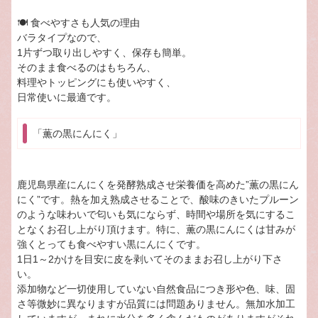
🍽 食べやすさも人気の理由
バラタイプなので、
1片ずつ取り出しやすく、保存も簡単。
そのまま食べるのはもちろん、
料理やトッピングにも使いやすく、
日常使いに最適です。
「薫の黒にんにく」
鹿児島県産にんにくを発酵熟成させ栄養価を高めた”薫の黒にん
にく”です。熱を加え熟成させることで、酸味のきいたプルーン
のような味わいで匂いも気にならず、時間や場所を気にするこ
となくお召し上がり頂けます。特に、薫の黒にんにくは甘みが
強くとっても食べやすい黒にんにくです。
1日1～2かけを目安に皮を剥いてそのままお召し上がり下さ
い。
添加物など一切使用していない自然食品につき形や色、味、固
さ等微妙に異なりますが品質には問題ありません。無加水加工