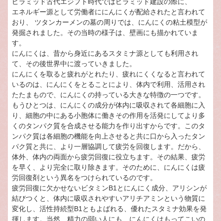
ピラミッド古代エジプト時代ではピラミッド建設の際に、
エネルギー源として労働者ににんにくが配給されたと言われて
おり、 ツタンカーメンの墓の周りでは、にんにくの粘土模型が
発掘されました。その当時の様子は、壁画にも描かれていま
す。
にんにくは、昔から身近にあるスタミナ源としても利用され
て、その後世界中に渡っていきました。
にんにくを取ると疲れがとれたり、疲れにくくなると言われて
いるのは、にんにくをとることにより、体内で利用、活用され
たたまもので、にんにくの持っている大きな特徴の一つです。
もうひとつは、にんにくの成分が体内に吸収されて各細胞に入
り、細胞の中にある小胞体に働きその作用を活発にしてより多
くのタンパク質を合成させる能力を作り出すからです。このタ
ンパク質は各細胞の機能を向上させると共に口から入ったタン
パク質と共に、より一層協調して疲労を回復します。だから、
体外、体内の両面から疲労回復に役立ちます。その結果、疲労
を早く、より完全に取り除きます。そのために、にんにくは疲
労回復剤という異名をつけられているのです。
疲労回復に欠かせないビタミンB1とにんにく成分、アリシンが
結びつくと、体内に吸収されやすいアリチアミンという物質に
変化し、活性持続型B1ともよばれる、優れたスタミナ効果を発
揮します。当然、精力の弱い人にも、にんにくはもってこいの