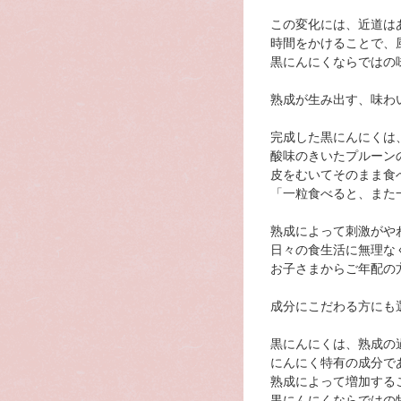
この変化には、近道は
時間をかけることで、
黒にんにくならではの
熟成が生み出す、味わ
完成した黒にんにくは
酸味のきいたプルーン
皮をむいてそのまま食
「一粒食べると、また
熟成によって刺激がや
日々の食生活に無理な
お子さまからご年配の
成分にこだわる方にも
黒にんにくは、熟成の
にんにく特有の成分で
熟成によって増加する
黒にんにくならではの