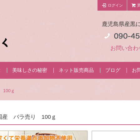
ログイン
鹿児島県産黒
お問い合わ
は
美味しさの秘密
ネット販売商品
ブログ
お
 100ｇ
国産 バラ売り 100ｇ