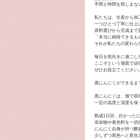
手間と時間を惜しまな
私たちは、生産から加
一つひとつ丁寧に仕上
原料選びから完成まで
「本当に納得できるも
それが私たちの変わら
毎日を前向きに過ごし
ここぞという場面で頑
ぜひお役立てください
黒にんにくができるま
黒にんにくは、畑で収
一定の温度と湿度を保
熟成1日目、白かった
添加物や着色料を一切
にんにく自身が持つ酵
少しずつ黒色へと変化