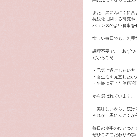
また、黒にんにくに含
抗酸化に関する研究や
バランスのよい食事を
忙しい毎日でも、無理
調理不要で、一粒ずつ
だからこそ、
・元気に過ごしたい方
・食生活を見直したい
・年齢に応じた健康管
から選ばれています。
「美味しいから、続け
それが、黒にんにくが
毎日の食事のひとつと
ぜひこのこだわりの黒