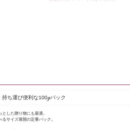
 持ち運び便利な100ℊパック
っとした贈り物にも最適。
べるサイズ展開の定番パック。