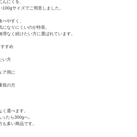
にんにくを、
100gサイズでご用意しました。
食べやすく、
気になりにくいのが特長。
無理なく続けたい方に選ばれています。
おすすめ
たい方
ェア用に
重視の方
なく選べます。
入ったら300gへ。
方も多い商品です。