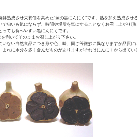
」
発酵熟成させ栄養価を高めた”薫の黒にんにく”です。熱を加え熟成させ
いで匂いも気にならず、時間や場所を気にすることなくお召し上がり頂
とっても食べやすい黒にんにくです。
に皮を剥いてそのままお召し上がり下さい。
ていない自然食品につき形や色、味、固さ等微妙に異なりますが品質に
、まれに水分を多く含んだものがありますがそれはにんにくから出てい
。