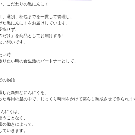
い、こだわりの黒にんにく
工、選別、梱包までを一貫して管理し、
げた黒にんにくをお届けしています。
妥協せず、
のだけ」を商品としてお届けする!
ない想いです。
たい時、
張りたい時の食生活のパートナーとして、
。
での物語
穫した新鮮なにんにくを、
った専用の釜の中で、じっくり時間をかけて蒸らし熟成させて作られま
にんにくは、
使うことなく、
素の働きによって、
していきます。