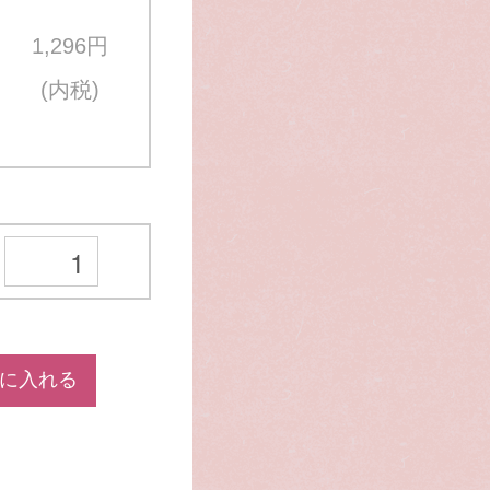
1,296円
(内税)
に入れる