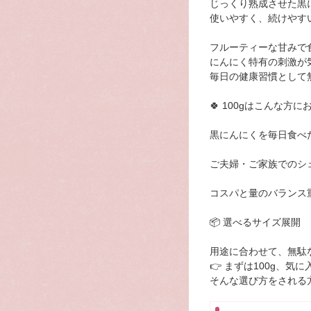
じっくり熟成させた黒
使いやすく、続けやすい
フルーティーな甘みで
にんにく特有の刺激が
毎日の健康習慣として
🍀 100gはこんな方に
黒にんにくを毎日食べ
ご夫婦・ご家族でのシ
コスパと量のバランス
📦 選べるサイズ展開
用途に合わせて、無駄
👉 まずは100g、気に
そんな選び方をされる