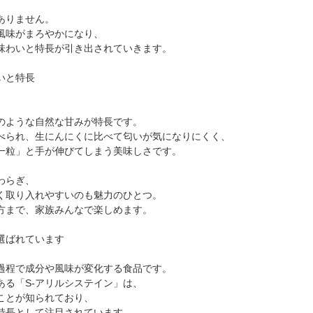
ありません。
風味がまろやかになり、
味わいと特長が引き出されていきます。
いと特長
、
のような自然な甘みが特長です。
べられ、生にんにくに比べて匂いが気になりにくく、
一粒」と手が伸びてしまう美味しさです。
わらぎ、
く取り入れやすいのも魅力のひとつ。
方まで、家族みんなで楽しめます。
選ばれています
過程で成分や風味が変化する食品です。
ある「S-アリルシステイン」は、
ことが知られており、
特長として注目されています。