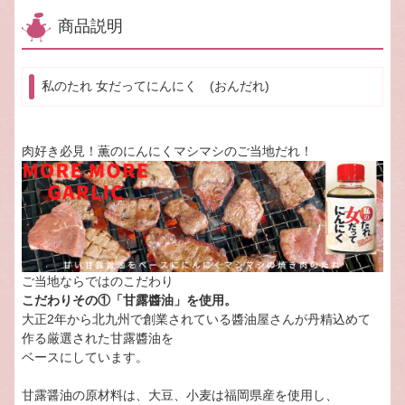
商品説明
私のたれ 女だってにんにく (おんだれ)
肉好き必見！薫のにんにくマシマシのご当地だれ！
ご当地ならではのこだわり
こだわりその①「甘露醬油」を使用。
大正2年から北九州で創業されている醬油屋さんが丹精込めて
作る厳選された甘露醬油を
ベースにしています。
甘露醤油の原材料は、大豆、小麦は福岡県産を使用し、