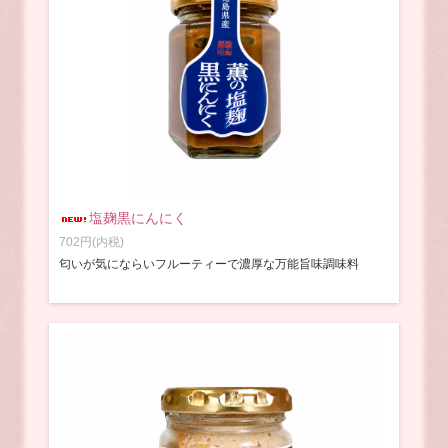
塩麹黒にんにく
702円(内税)
匂いが気にならいフルーティーで濃厚な万能旨味調味料