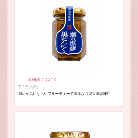
塩麹黒にんにく
702円(内税)
匂いが気にならいフルーティーで濃厚な万能旨味調味料