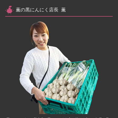
薫の黒にんにく店長 薫