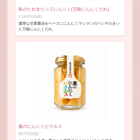
私のたれ女だってにんにく(万能にんにくだれ)
1,544円(内税)
濃厚な甘露醬油をベースににんにくマシマシのパンチのきい
た万能にんにくだれ。
薫のにんにくピクルス
907円(内税)